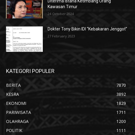
Diterima Istana Ketimbang Orang
Kawasan Timur
24 October 2024
Dokter Tony Bikin IDI “Kebakaran Jenggot”
27 February 2023
KATEGORI POPULER
BERITA
7870
KESRA
3892
EKONOMI
1829
PARIWISATA
1711
OLAHRAGA
1200
POLITIK
1111