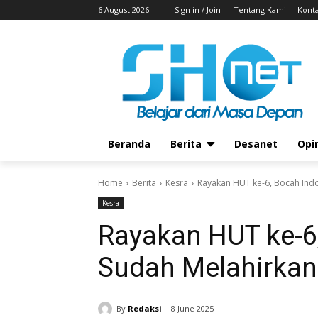
6 August 2026
Sign in / Join
Tentang Kami
Kont
Beranda
Berita
Desanet
Opi
Home
Berita
Kesra
Rayakan HUT ke-6, Bocah Indo
Kesra
Rayakan HUT ke-6
Sudah Melahirkan 
By
Redaksi
8 June 2025