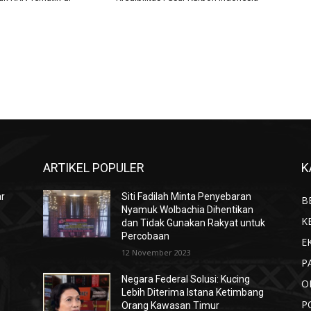
ARTIKEL POPULER
K
ar
Siti Fadilah Minta Penyebaran
B
Nyamuk Wolbachia Dihentikan
K
dan Tidak Gunakan Rakyat untuk
Percobaan
E
12 November 2023
P
Negara Federal Solusi: Kucing
O
Lebih Diterima Istana Ketimbang
P
Orang Kawasan Timur