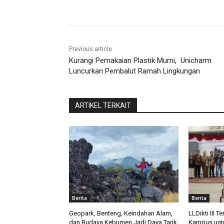
Share
Previous article
Kurangi Pemakaian Plastik Murni, Unicharm
Luncurkan Pembalut Ramah Lingkungan
ARTIKEL TERKAIT
Berita
Berita
Geopark, Benteng, Keindahan Alam,
LLDikti III T
dan Budaya Kebumen Jadi Daya Tarik
Kampus untu