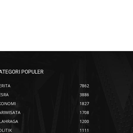
ATEGORI POPULER
ERITA
7862
ESRA
3886
KONOMI
1827
ARIWISATA
1708
LAHRAGA
1200
OLITIK
1111