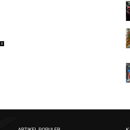
0
ARTIKEL POPULER
K