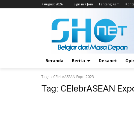
7 August 2026
Sign in / Join
Tentang Kami
Kont
Beranda
Berita
Desanet
Opi
Tags
CElebrASEAN Expo 2023
Tag:
CElebrASEAN Exp