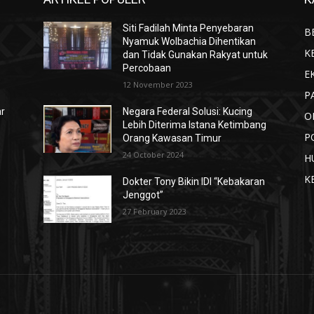
Siti Fadilah Minta Penyebaran
B
Nyamuk Wolbachia Dihentikan
K
dan Tidak Gunakan Rakyat untuk
Percobaan
E
12 November 2023
P
ar
Negara Federal Solusi: Kucing
O
Lebih Diterima Istana Ketimbang
P
Orang Kawasan Timur
24 October 2024
H
K
Dokter Tony Bikin IDI “Kebakaran
Jenggot”
27 February 2023