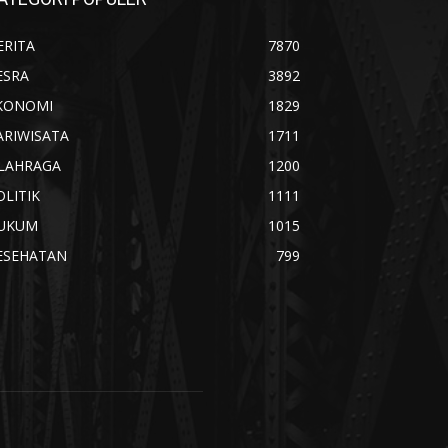
ERITA
7870
ESRA
3892
KONOMI
1829
ARIWISATA
1711
LAHRAGA
1200
OLITIK
1111
UKUM
1015
ESEHATAN
799