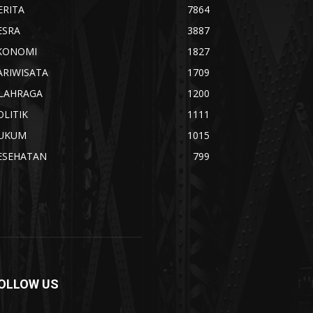
ERITA
7864
ESRA
3887
KONOMI
1827
ARIWISATA
1709
LAHRAGA
1200
OLITIK
1111
UKUM
1015
ESEHATAN
799
OLLOW US