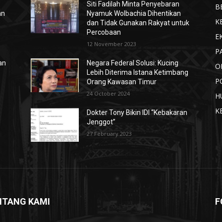
Siti Fadilah Minta Penyebaran
B
an
Nyamuk Wolbachia Dihentikan
K
dan Tidak Gunakan Rakyat untuk
Percobaan
E
12 November 2023
P
an
Negara Federal Solusi: Kucing
O
Lebih Diterima Istana Ketimbang
P
Orang Kawasan Timur
24 October 2024
H
K
s
Dokter Tony Bikin IDI “Kebakaran
Jenggot”
27 February 2023
NTANG KAMI
F