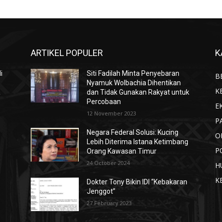
ARTIKEL POPULER
K
i
Siti Fadilah Minta Penyebaran
B
Nyamuk Wolbachia Dihentikan
K
a
dan Tidak Gunakan Rakyat untuk
Percobaan
E
12 November 2023
P
Negara Federal Solusi: Kucing
O
Lebih Diterima Istana Ketimbang
P
Orang Kawasan Timur
24 October 2024
H
K
Dokter Tony Bikin IDI “Kebakaran
Jenggot”
27 February 2023