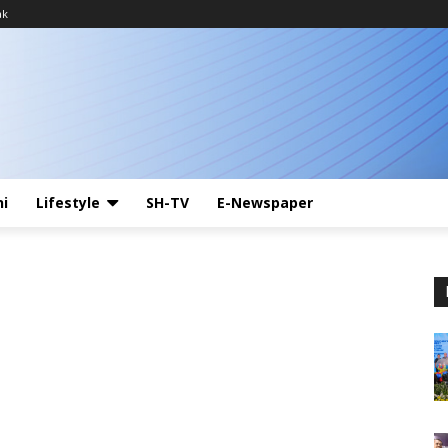
ak
ni
Lifestyle
SH-TV
E-Newspaper