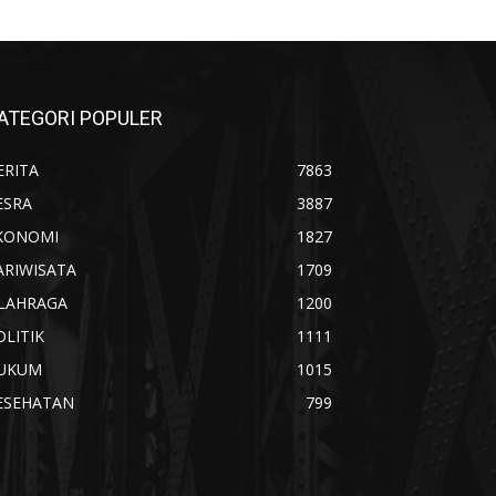
ATEGORI POPULER
ERITA
7863
ESRA
3887
KONOMI
1827
ARIWISATA
1709
LAHRAGA
1200
OLITIK
1111
UKUM
1015
ESEHATAN
799