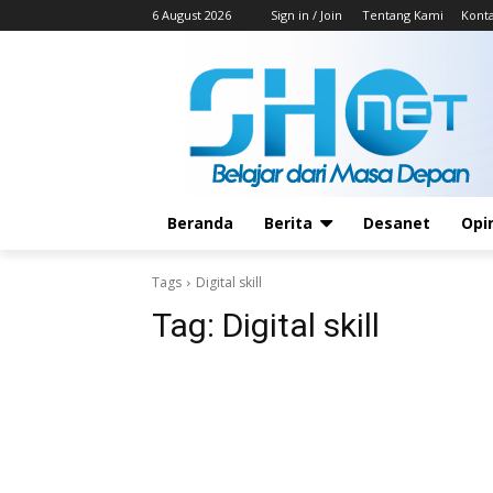
6 August 2026
Sign in / Join
Tentang Kami
Kont
Beranda
Berita
Desanet
Opi
Tags
Digital skill
Tag:
Digital skill