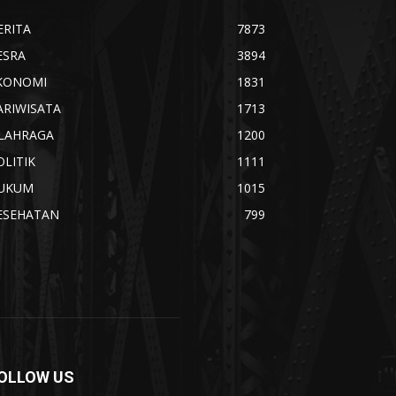
ERITA
7873
ESRA
3894
KONOMI
1831
ARIWISATA
1713
LAHRAGA
1200
OLITIK
1111
UKUM
1015
ESEHATAN
799
OLLOW US