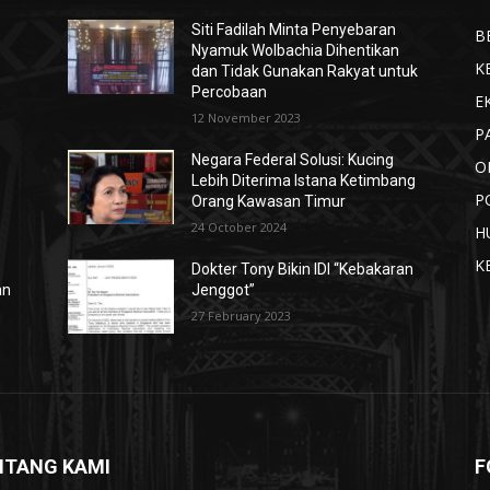
Siti Fadilah Minta Penyebaran
B
Nyamuk Wolbachia Dihentikan
K
dan Tidak Gunakan Rakyat untuk
Percobaan
E
12 November 2023
P
Negara Federal Solusi: Kucing
O
Lebih Diterima Istana Ketimbang
P
Orang Kawasan Timur
24 October 2024
H
K
Dokter Tony Bikin IDI “Kebakaran
an
Jenggot”
27 February 2023
NTANG KAMI
F