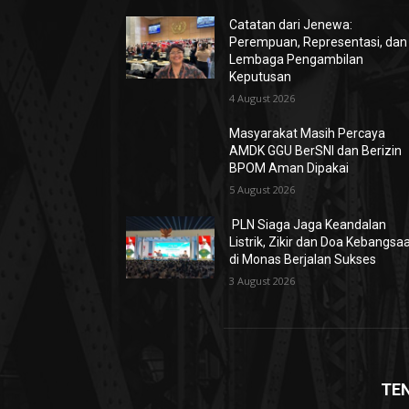
Catatan dari Jenewa:
Perempuan, Representasi, dan
Lembaga Pengambilan
Keputusan
4 August 2026
Masyarakat Masih Percaya
AMDK GGU BerSNI dan Berizin
BPOM Aman Dipakai
5 August 2026
PLN Siaga Jaga Keandalan
Listrik, Zikir dan Doa Kebangsa
di Monas Berjalan Sukses
3 August 2026
TE