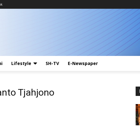
ak
ni
Lifestyle
SH-TV
E-Newspaper
anto Tjahjono