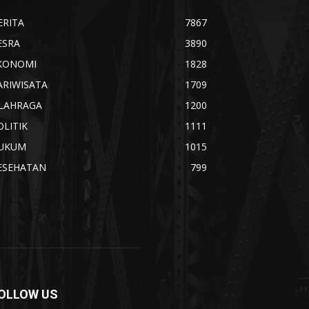
ERITA
7867
ESRA
3890
KONOMI
1828
ARIWISATA
1709
LAHRAGA
1200
OLITIK
1111
UKUM
1015
ESEHATAN
799
OLLOW US