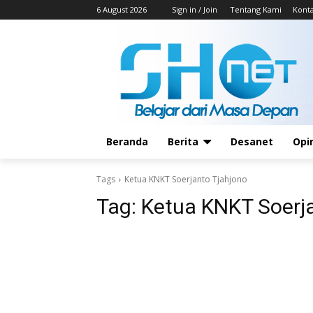
6 August 2026
Sign in / Join
Tentang Kami
Kont
Beranda
Berita
Desanet
Opi
Tags
Ketua KNKT Soerjanto Tjahjono
Tag:
Ketua KNKT Soerj