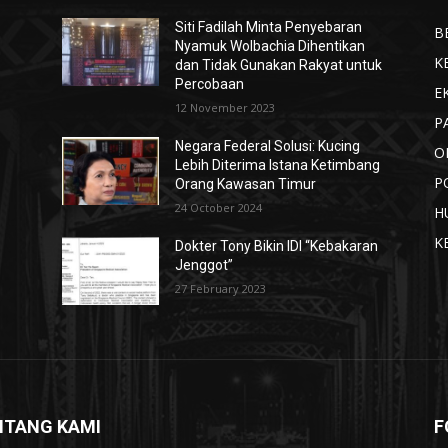
t
Siti Fadilah Minta Penyebaran
B
Nyamuk Wolbachia Dihentikan
K
dan Tidak Gunakan Rakyat untuk
Percobaan
E
12 November 2023
P
Negara Federal Solusi: Kucing
O
Lebih Diterima Istana Ketimbang
P
Orang Kawasan Timur
24 October 2024
H
K
Dokter Tony Bikin IDI “Kebakaran
Jenggot”
27 February 2023
NTANG KAMI
F