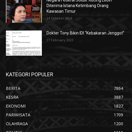
Negara Federal Solusi: Kucing Lebih
Diterima Istana Ketimbang Orang
Kawasan Timur
24 October 2024
Dokter Tony Bikin IDI “Kebakaran Jenggot”
27 February 2023
KATEGORI POPULER
BERITA
7864
KESRA
3887
EKONOMI
1827
PARIWISATA
1709
OLAHRAGA
1200