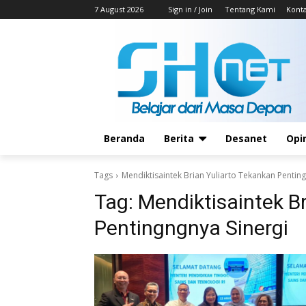
7 August 2026
Sign in / Join
Tentang Kami
Kont
Beranda
Berita
Desanet
Opi
Tags
Mendiktisaintek Brian Yuliarto Tekankan Pentin
Tag:
Mendiktisaintek B
Pentingngnya Sinergi