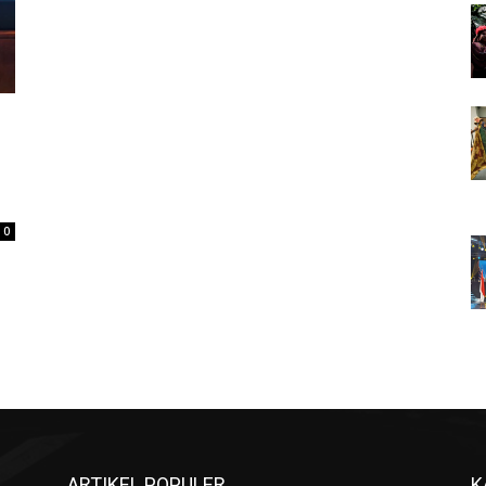
0
ARTIKEL POPULER
K