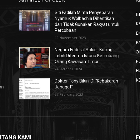
Siti Fadilah Minta Penyebaran
B
Nyamuk Wolbachia Dihentikan
K
dan Tidak Gunakan Rakyat untuk
Percobaan
E
12 November 2023
P
Negara Federal Solusi: Kucing
O
Lebih Diterima Istana Ketimbang
P
Orang Kawasan Timur
24 October 2024
H
K
Dokter Tony Bikin IDI “Kebakaran
an
Jenggot”
27 February 2023
NTANG KAMI
F