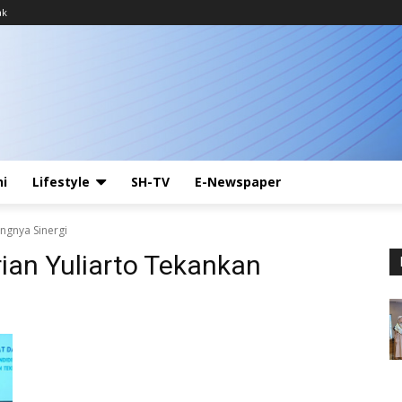
ak
ni
Lifestyle
SH-TV
E-Newspaper
gngnya Sinergi
rian Yuliarto Tekankan