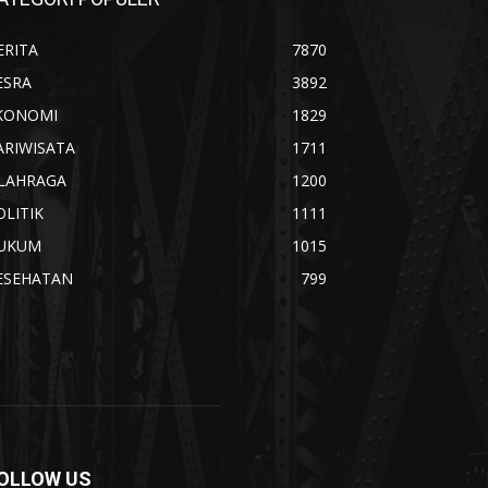
ERITA
7870
ESRA
3892
KONOMI
1829
ARIWISATA
1711
LAHRAGA
1200
OLITIK
1111
UKUM
1015
ESEHATAN
799
OLLOW US