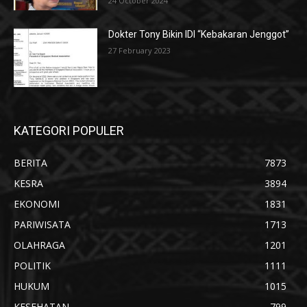
24 October 2024
Dokter Tony Bikin IDI “Kebakaran Jenggot”
27 February 2023
KATEGORI POPULER
BERITA
7873
KESRA
3894
EKONOMI
1831
PARIWISATA
1713
OLAHRAGA
1201
POLITIK
1111
HUKUM
1015
KESEHATAN
799