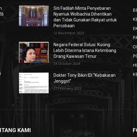
n
Siti Fadilah Minta Penyebaran
B
26
Nyamuk Wolbachia Dihentikan
K
dan Tidak Gunakan Rakyat untuk
Percobaan
E
12 November 2023
P
t
Negara Federal Solusi: Kucing
O
Lebih Diterima Istana Ketimbang
P
Orang Kawasan Timur
24 October 2024
H
i
K
Dokter Tony Bikin IDI “Kebakaran
Jenggot”
27 February 2023
NTANG KAMI
F