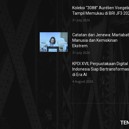
Koleksi “3088” Aurélien Voegeli
Tampil Memukau di BRI JF3 20
31 July 2026
Catatan dari Jenewa: Martaba
Manusia dan Kemiskinan
Ekstrem
31 July 2026
KPDI XVII, Perpustakaan Digital
Indonesia Siap Bertransformas
di Era AI
4 August 2026
TE