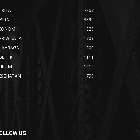
ERITA
7867
ESRA
3890
KONOMI
1829
ARIWISATA
1709
LAHRAGA
1200
OLITIK
1111
UKUM
1015
ESEHATAN
799
OLLOW US