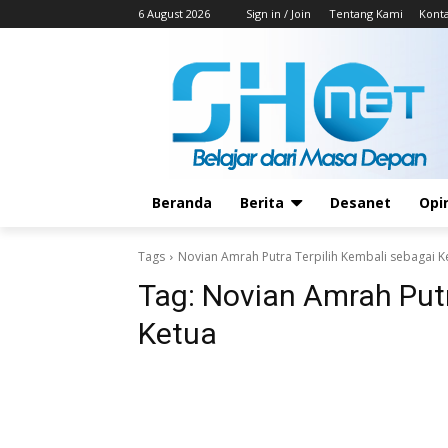
6 August 2026
Sign in / Join
Tentang Kami
Kont
Beranda
Berita
Desanet
Opi
Tags
Novian Amrah Putra Terpilih Kembali sebagai K
Tag:
Novian Amrah Putr
Ketua