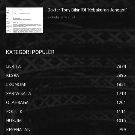
Dokter Tony Bikin IDI “Kebakaran Jenggot”
27 February 2023
KATEGORI POPULER
BERITA
7874
KESRA
3895
EKONOMI
1831
PARIWISATA
1713
OLAHRAGA
1201
POLITIK
1111
HUKUM
1015
KESEHATAN
799