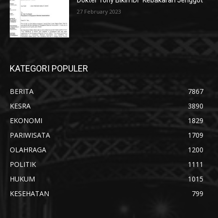
Dokter Tony Bikin IDI “Kebakaran Jenggot”
27 February 2023
KATEGORI POPULER
BERITA
7867
KESRA
3890
EKONOMI
1829
PARIWISATA
1709
OLAHRAGA
1200
POLITIK
1111
HUKUM
1015
KESEHATAN
799