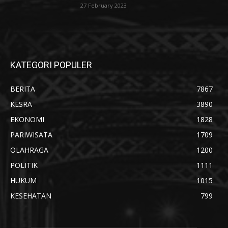
27 February 2023
KATEGORI POPULER
BERITA
7867
KESRA
3890
EKONOMI
1828
PARIWISATA
1709
OLAHRAGA
1200
POLITIK
1111
HUKUM
1015
KESEHATAN
799