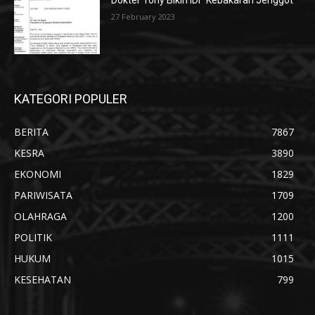
Dokter Tony Bikin IDI “Kebakaran Jenggot”
27 February 2023
KATEGORI POPULER
BERITA
7867
KESRA
3890
EKONOMI
1829
PARIWISATA
1709
OLAHRAGA
1200
POLITIK
1111
HUKUM
1015
KESEHATAN
799