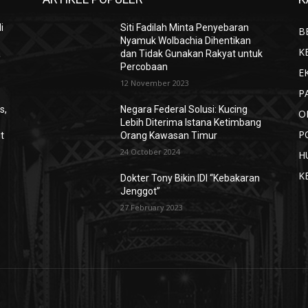
i
Siti Fadilah Minta Penyebaran
B
Nyamuk Wolbachia Dihentikan
K
a
dan Tidak Gunakan Rakyat untuk
Percobaan
E
12 November 2023
P
s,
Negara Federal Solusi: Kucing
O
Lebih Diterima Istana Ketimbang
P
it
Orang Kawasan Timur
24 October 2024
H
K
Dokter Tony Bikin IDI “Kebakaran
Jenggot”
27 February 2023