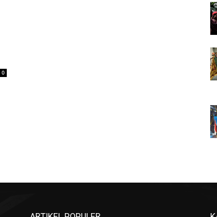
0
ARTIKEL POPULER
K