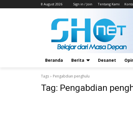
8 August 2026
Sign in / Join
Tentang Kami
Kont
Beranda
Berita
Desanet
Opi
Tags
Pengabdian penghulu
Tag:
Pengabdian pengh