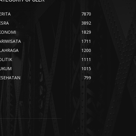
ERITA
7870
ESRA
3892
KONOMI
1829
ARIWISATA
1711
LAHRAGA
1200
OLITIK
1111
UKUM
1015
ESEHATAN
799