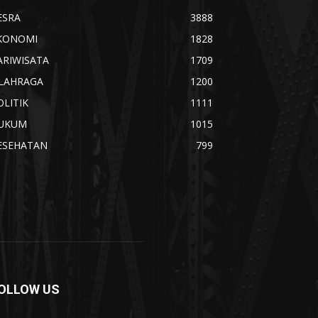
ESRA
3888
KONOMI
1828
ARIWISATA
1709
LAHRAGA
1200
OLITIK
1111
UKUM
1015
ESEHATAN
799
OLLOW US