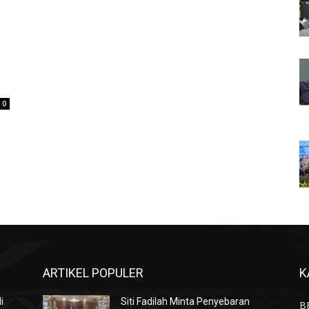
0
ARTIKEL POPULER
K
i
Siti Fadilah Minta Penyebaran
B