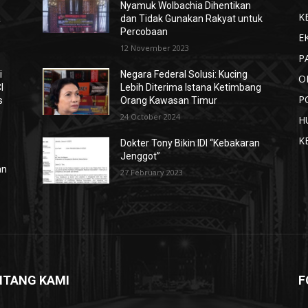
Nyamuk Wolbachia Dihentikan
K
a
dan Tidak Gunakan Rakyat untuk
Percobaan
E
12 November 2023
P
i
Negara Federal Solusi: Kucing
O
I
Lebih Diterima Istana Ketimbang
P
s
Orang Kawasan Timur
24 October 2024
H
K
Dokter Tony Bikin IDI “Kebakaran
Jenggot”
an
27 February 2023
NTANG KAMI
F