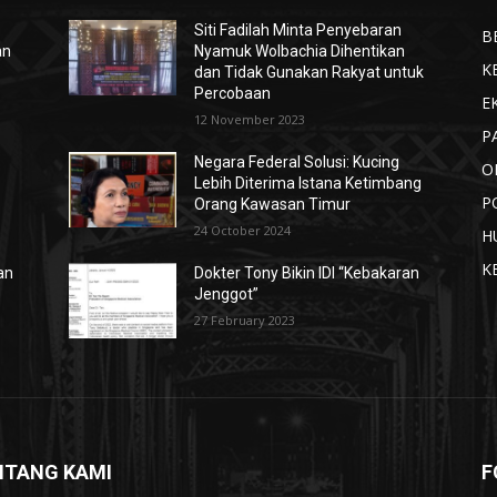
Siti Fadilah Minta Penyebaran
B
an
Nyamuk Wolbachia Dihentikan
K
dan Tidak Gunakan Rakyat untuk
Percobaan
E
12 November 2023
P
Negara Federal Solusi: Kucing
O
Lebih Diterima Istana Ketimbang
P
Orang Kawasan Timur
24 October 2024
H
K
an
Dokter Tony Bikin IDI “Kebakaran
Jenggot”
27 February 2023
NTANG KAMI
F