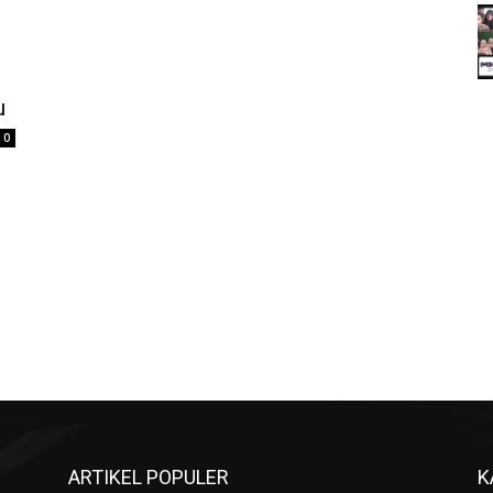
u
0
ARTIKEL POPULER
K