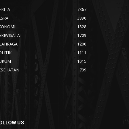
ERITA
7867
ESRA
3890
KONOMI
1828
ARIWISATA
1709
LAHRAGA
1200
OLITIK
1111
UKUM
1015
ESEHATAN
799
OLLOW US