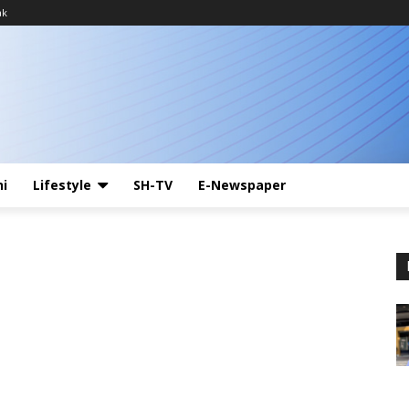
ak
ni
Lifestyle
SH-TV
E-Newspaper