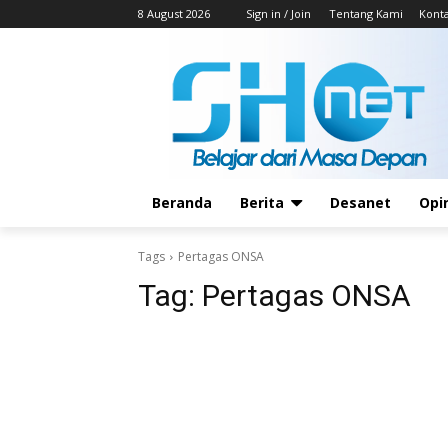
8 August 2026
Sign in / Join
Tentang Kami
Kont
Beranda
Berita
Desanet
Opi
Tags
Pertagas ONSA
Tag:
Pertagas ONSA