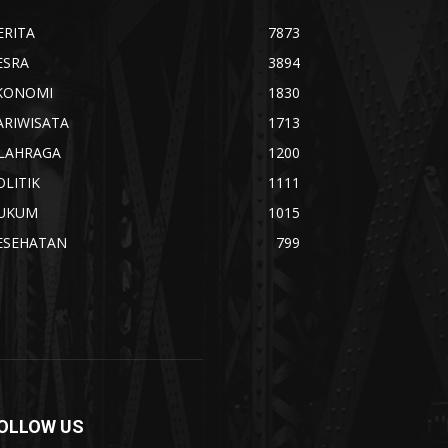
ERITA
7873
ESRA
3894
KONOMI
1830
ARIWISATA
1713
LAHRAGA
1200
OLITIK
1111
UKUM
1015
ESEHATAN
799
OLLOW US