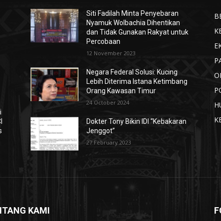
Siti Fadilah Minta Penyebaran
B
Nyamuk Wolbachia Dihentikan
K
dan Tidak Gunakan Rakyat untuk
Percobaan
E
12 November 2023
P
Negara Federal Solusi: Kucing
O
Lebih Diterima Istana Ketimbang
P
Orang Kawasan Timur
24 October 2024
H
i
K
I
Dokter Tony Bikin IDI “Kebakaran
s
Jenggot”
27 February 2023
NTANG KAMI
F