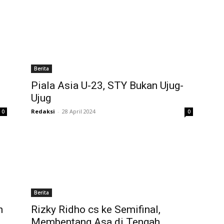
Berita
t
Piala Asia U-23, STY Bukan Ujug-
Ujug
Redaksi
-
28 April 2024
0
0
Berita
h
Rizky Ridho cs ke Semifinal,
Membentang Asa di Tengah