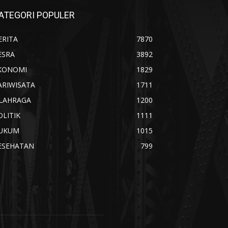
ATEGORI POPULER
ERITA
7870
ESRA
3892
KONOMI
1829
ARIWISATA
1711
LAHRAGA
1200
OLITIK
1111
UKUM
1015
ESEHATAN
799