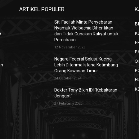
ARTIKEL POPULER
K
Siti Fadilah Minta Penyebaran
B
Nyamuk Wolbachia Dihentikan
K
D
dan Tidak Gunakan Rakyat untuk
Percobaan
E
12 November 2023
P
Negara Federal Solusi: Kucing
O
an
Lebih Diterima Istana Ketimbang
P
Orang Kawasan Timur
24 October 2024
H
K
Dokter Tony Bikin IDI “Kebakaran
Jenggot”
27 February 2023