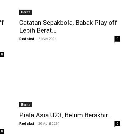
Berita
ff
Catatan Sepakbola, Babak Play off
Lebih Berat…
Redaksi
-
5 May 2024
0
0
Berita
Piala Asia U23, Belum Berakhir…
Redaksi
-
30 April 2024
0
0