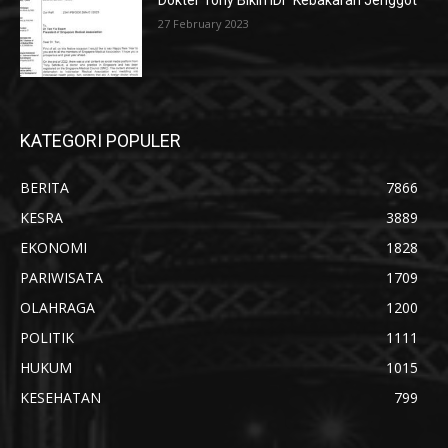
Dokter Tony Bikin IDI “Kebakaran Jenggot”
27 February 2023
KATEGORI POPULER
BERITA
7866
KESRA
3889
EKONOMI
1828
PARIWISATA
1709
OLAHRAGA
1200
POLITIK
1111
HUKUM
1015
KESEHATAN
799