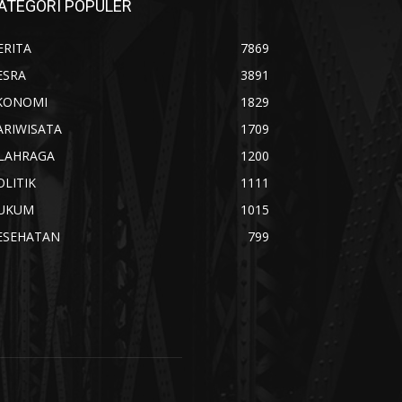
ATEGORI POPULER
ERITA
7869
ESRA
3891
KONOMI
1829
ARIWISATA
1709
LAHRAGA
1200
OLITIK
1111
UKUM
1015
ESEHATAN
799