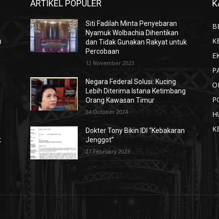
ARTIKEL POPULER
K
Siti Fadilah Minta Penyebaran
B
Nyamuk Wolbachia Dihentikan
K
D
dan Tidak Gunakan Rakyat untuk
Percobaan
E
12 November 2023
P
Negara Federal Solusi: Kucing
O
i
Lebih Diterima Istana Ketimbang
P
Orang Kawasan Timur
24 October 2024
H
K
Dokter Tony Bikin IDI “Kebakaran
k
Jenggot”
27 February 2023