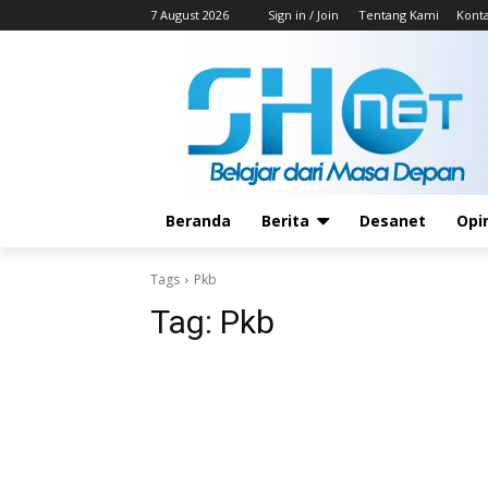
7 August 2026
Sign in / Join
Tentang Kami
Kont
Beranda
Berita
Desanet
Opi
Tags
Pkb
Tag:
Pkb