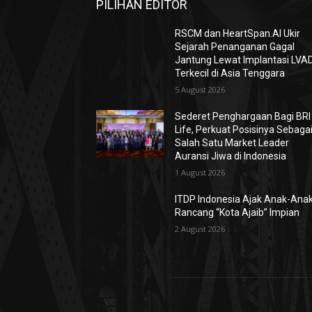
PILIHAN EDITOR
RSCM dan HeartSpan.AI Ukir
Sejarah Penanganan Gagal
Jantung Lewat Implantasi LVA
Terkecil di Asia Tenggara
5 August 2026
Sederet Penghargaan Bagi BRI
Life, Perkuat Posisinya Sebaga
Salah Satu Market Leader
Auransi Jiwa di Indonesia
1 August 2026
ITDP Indonesia Ajak Anak-Ana
Rancang “Kota Ajaib” Impian
2 August 2026