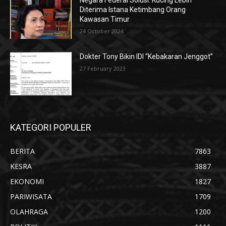
Negara Federal Solusi: Kucing Lebih
Diterima Istana Ketimbang Orang
Kawasan Timur
24 October 2024
Dokter Tony Bikin IDI “Kebakaran Jenggot”
27 February 2023
KATEGORI POPULER
BERITA
7863
KESRA
3887
EKONOMI
1827
PARIWISATA
1709
OLAHRAGA
1200