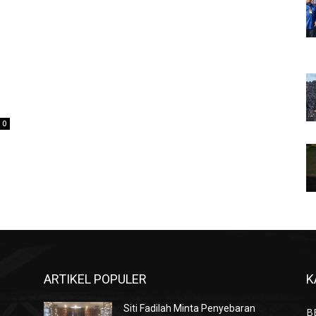
0
ARTIKEL POPULER
K
t
Siti Fadilah Minta Penyebaran
B