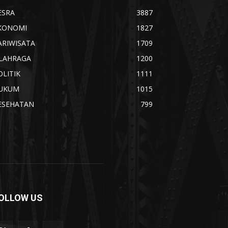
ESRA
3887
KONOMI
1827
ARIWISATA
1709
LAHRAGA
1200
OLITIK
1111
UKUM
1015
ESEHATAN
799
OLLOW US