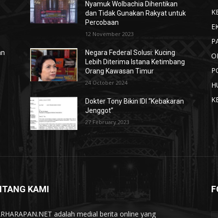
Nyamuk Wolbachia Dihentikan
K
dan Tidak Gunakan Rakyat untuk
Percobaan
E
12 November 2023
P
an
Negara Federal Solusi: Kucing
O
Lebih Diterima Istana Ketimbang
P
Orang Kawasan Timur
24 October 2024
H
K
Dokter Tony Bikin IDI “Kebakaran
Jenggot”
27 February 2023
NTANG KAMI
F
RHARAPAN.NET adalah medial berita online yang