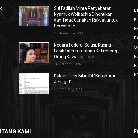
k
Siti Fadilah Minta Penyebaran
B
Nyamuk Wolbachia Dihentikan
K
dan Tidak Gunakan Rakyat untuk
Percobaan
E
12 November 2023
P
Negara Federal Solusi: Kucing
O
Lebih Diterima Istana Ketimbang
P
Orang Kawasan Timur
24 October 2024
H
K
Dokter Tony Bikin IDI “Kebakaran
Jenggot”
27 February 2023
NTANG KAMI
F