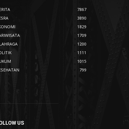
ERITA
7867
ESRA
3890
KONOMI
1829
ARIWISATA
1709
LAHRAGA
1200
OLITIK
1111
UKUM
1015
ESEHATAN
799
OLLOW US