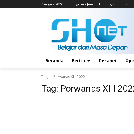
7 August 2026
Sign in / Join
Tentang Kami
Kont
Beranda
Berita
Desanet
Opi
Tags
Porwanas XIII 2022
Tag:
Porwanas XIII 202