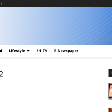
ak
ni
Lifestyle
SH-TV
E-Newspaper
2