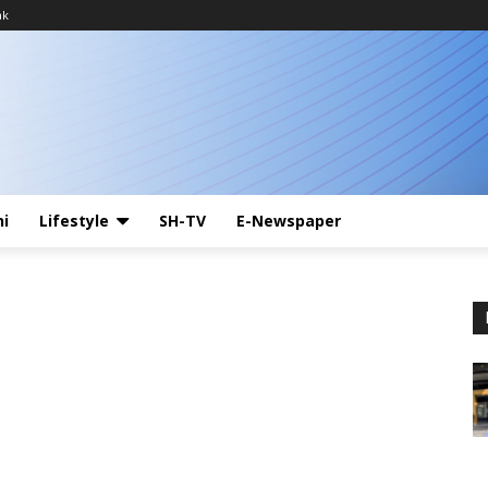
ak
ni
Lifestyle
SH-TV
E-Newspaper