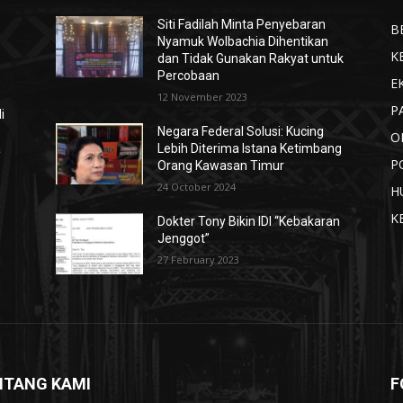
Siti Fadilah Minta Penyebaran
B
Nyamuk Wolbachia Dihentikan
K
dan Tidak Gunakan Rakyat untuk
Percobaan
E
12 November 2023
P
i
Negara Federal Solusi: Kucing
O
a
Lebih Diterima Istana Ketimbang
P
Orang Kawasan Timur
24 October 2024
H
K
Dokter Tony Bikin IDI “Kebakaran
Jenggot”
27 February 2023
NTANG KAMI
F