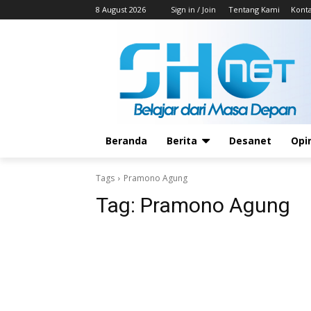
8 August 2026
Sign in / Join
Tentang Kami
Kont
Beranda
Berita
Desanet
Opi
Tags
Pramono Agung
Tag:
Pramono Agung