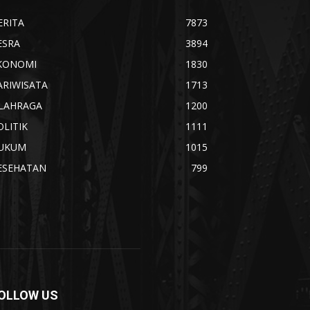
ERITA
7873
ESRA
3894
KONOMI
1830
ARIWISATA
1713
LAHRAGA
1200
OLITIK
1111
UKUM
1015
ESEHATAN
799
OLLOW US