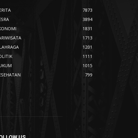
ERITA
7873
ESRA
3894
KONOMI
1831
ARIWISATA
1713
LAHRAGA
1201
OLITIK
1111
UKUM
1015
ESEHATAN
799
OLLOW US