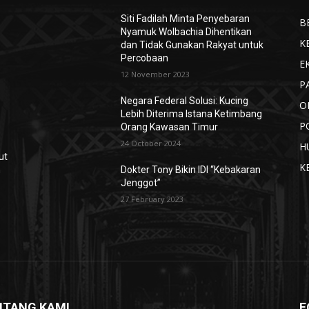
Siti Fadilah Minta Penyebaran
B
Nyamuk Wolbachia Dihentikan
K
dan Tidak Gunakan Rakyat untuk
Percobaan
E
12 November 2023
P
Negara Federal Solusi: Kucing
O
Lebih Diterima Istana Ketimbang
P
Orang Kawasan Timur
24 October 2024
H
ut
K
n
Dokter Tony Bikin IDI “Kebakaran
Jenggot”
27 February 2023
NTANG KAMI
F