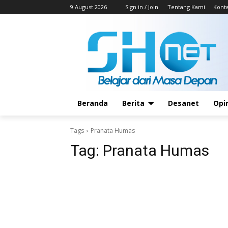
9 August 2026
Sign in / Join
Tentang Kami
Kont
Beranda
Berita
Desanet
Opi
Tags
Pranata Humas
Tag:
Pranata Humas