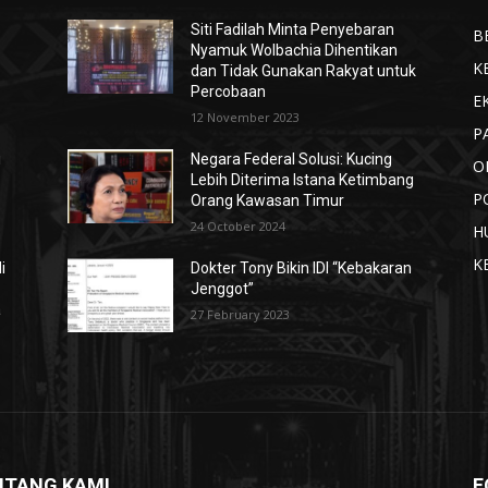
Siti Fadilah Minta Penyebaran
B
Nyamuk Wolbachia Dihentikan
K
dan Tidak Gunakan Rakyat untuk
Percobaan
E
12 November 2023
P
i
Negara Federal Solusi: Kucing
O
Lebih Diterima Istana Ketimbang
P
Orang Kawasan Timur
24 October 2024
H
K
i
Dokter Tony Bikin IDI “Kebakaran
Jenggot”
a
27 February 2023
NTANG KAMI
F