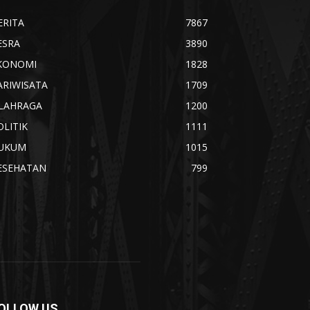
ERITA
7867
ESRA
3890
KONOMI
1828
ARIWISATA
1709
LAHRAGA
1200
OLITIK
1111
UKUM
1015
ESEHATAN
799
OLLOW US