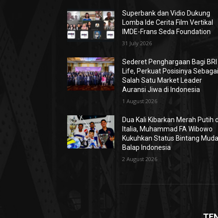
Superbank dan Vidio Dukung
Lomba Ide Cerita Film Vertikal
IMDE-Frans Seda Foundation
31 July 2026
Sederet Penghargaan Bagi BRI
Life, Perkuat Posisinya Sebaga
Salah Satu Market Leader
Auransi Jiwa di Indonesia
1 August 2026
Dua Kali Kibarkan Merah Putih d
Italia, Muhammad FA Wibowo
Kukuhkan Status Bintang Mud
Balap Indonesia
2 August 2026
TE