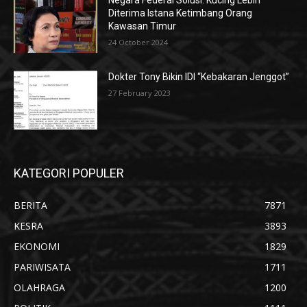
Negara Federal Solusi: Kucing Lebih
Diterima Istana Ketimbang Orang
Kawasan Timur
24 October 2024
Dokter Tony Bikin IDI “Kebakaran Jenggot”
27 February 2023
KATEGORI POPULER
BERITA
7871
KESRA
3893
EKONOMI
1829
PARIWISATA
1711
OLAHRAGA
1200