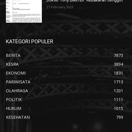
Dokter Tony Bikin IDI “Kebakaran Jenggot”
27 February 2023
KATEGORI POPULER
BERITA
7873
KESRA
3894
EKONOMI
1831
PARIWISATA
1713
OLAHRAGA
1201
POLITIK
1111
HUKUM
1015
KESEHATAN
799