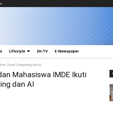
ak
ni
Lifestyle
SH-TV
E-Newspaper
inar Cloud Computing dan AI
an Mahasiswa IMDE Ikuti
ing dan AI