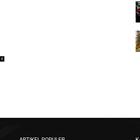
0
ARTIKEL POPULER
K