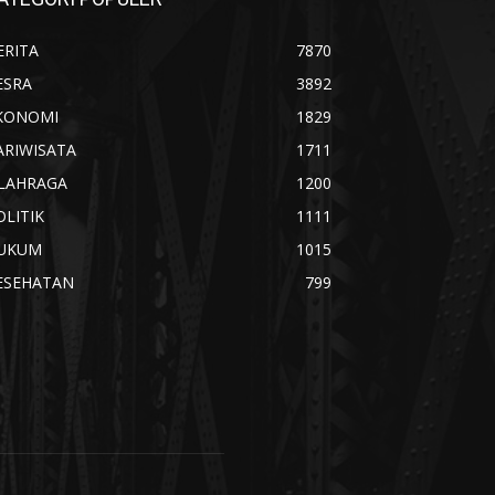
ERITA
7870
ESRA
3892
KONOMI
1829
ARIWISATA
1711
LAHRAGA
1200
OLITIK
1111
UKUM
1015
ESEHATAN
799