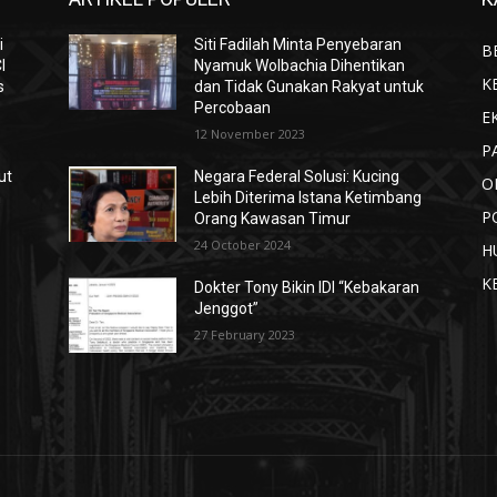
i
Siti Fadilah Minta Penyebaran
B
I
Nyamuk Wolbachia Dihentikan
K
s
dan Tidak Gunakan Rakyat untuk
Percobaan
E
12 November 2023
P
ut
Negara Federal Solusi: Kucing
O
n
Lebih Diterima Istana Ketimbang
P
Orang Kawasan Timur
24 October 2024
H
K
Dokter Tony Bikin IDI “Kebakaran
Jenggot”
27 February 2023