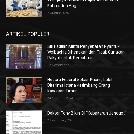
Tingginya Kenaikan Pajak Air Tanah di
Kabupaten Bogor
7 August 2026
ARTIKEL POPULER
Siti Fadilah Minta Penyebaran Nyamuk
Wolbachia Dihentikan dan Tidak Gunakan
Rakyat untuk Percobaan
12 November 2023
Negara Federal Solusi: Kucing Lebih
Diterima Istana Ketimbang Orang
Kawasan Timur
24 October 2024
Dokter Tony Bikin IDI “Kebakaran Jenggot”
27 February 2023