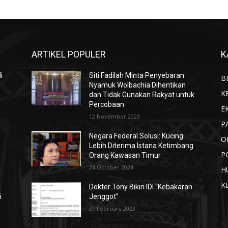
ARTIKEL POPULER
K
i
Siti Fadilah Minta Penyebaran
B
Nyamuk Wolbachia Dihentikan
K
a
dan Tidak Gunakan Rakyat untuk
Percobaan
E
12 November 2023
P
Negara Federal Solusi: Kucing
O
Lebih Diterima Istana Ketimbang
P
Orang Kawasan Timur
24 October 2024
H
K
Dokter Tony Bikin IDI “Kebakaran
i
Jenggot”
27 February 2023