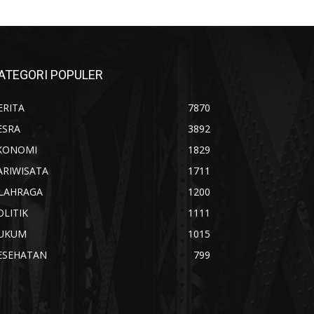
ATEGORI POPULER
ERITA
7870
ESRA
3892
KONOMI
1829
ARIWISATA
1711
LAHRAGA
1200
OLITIK
1111
UKUM
1015
ESEHATAN
799