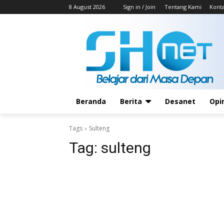
8 August 2026
Sign in / Join
Tentang Kami
Kont
Beranda
Berita
Desanet
Opi
Tags
Sulteng
Tag:
sulteng