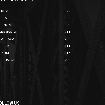
ERITA
7870
ESRA
3892
KONOMI
1829
ARIWISATA
1711
LAHRAGA
1200
OLITIK
1111
UKUM
1015
ESEHATAN
799
OLLOW US