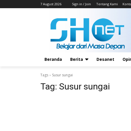
7 August 2026
Sign in / Join
Tentang Kami
Kont
Beranda
Berita
Desanet
Opi
Tags
Susur sungai
Tag:
Susur sungai