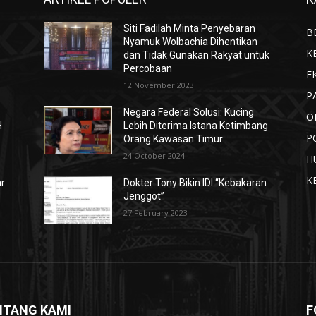
Siti Fadilah Minta Penyebaran
B
Nyamuk Wolbachia Dihentikan
K
dan Tidak Gunakan Rakyat untuk
Percobaan
E
12 November 2023
P
n
Negara Federal Solusi: Kucing
O
H
Lebih Diterima Istana Ketimbang
P
Orang Kawasan Timur
24 October 2024
H
K
ar
Dokter Tony Bikin IDI “Kebakaran
Jenggot”
27 February 2023
NTANG KAMI
F