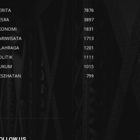
ERITA
7876
ESRA
3897
KONOMI
1831
ARIWISATA
1713
LAHRAGA
1201
OLITIK
1111
UKUM
1015
ESEHATAN
799
OLLOW US