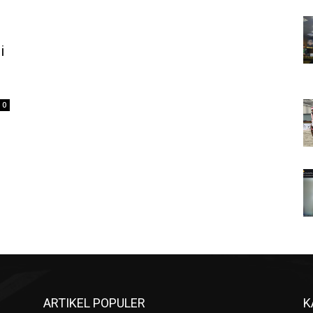
i
0
ARTIKEL POPULER
K