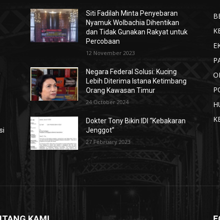
Siti Fadilah Minta Penyebaran
B
Nyamuk Wolbachia Dihentikan
K
dan Tidak Gunakan Rakyat untuk
Percobaan
E
12 November 2023
P
a
Negara Federal Solusi: Kucing
O
Lebih Diterima Istana Ketimbang
P
Orang Kawasan Timur
24 October 2024
H
K
Dokter Tony Bikin IDI “Kebakaran
si
Jenggot”
27 February 2023
NTANG KAMI
F