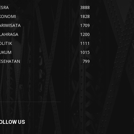
ESRA
3888
KONOMI
1828
ARIWISATA
1709
LAHRAGA
1200
OLITIK
1111
UKUM
1015
ESEHATAN
799
OLLOW US