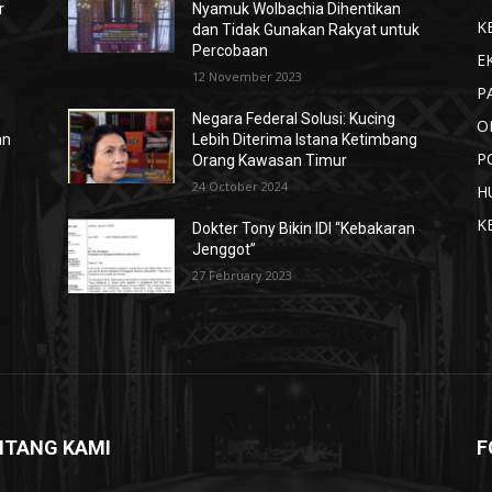
r
Nyamuk Wolbachia Dihentikan
K
dan Tidak Gunakan Rakyat untuk
Percobaan
E
12 November 2023
P
Negara Federal Solusi: Kucing
O
an
Lebih Diterima Istana Ketimbang
P
Orang Kawasan Timur
24 October 2024
H
K
Dokter Tony Bikin IDI “Kebakaran
Jenggot”
27 February 2023
NTANG KAMI
F