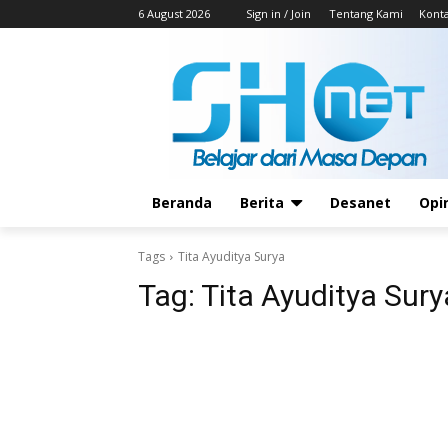
6 August 2026
Sign in / Join
Tentang Kami
Kont
Beranda
Berita
Desanet
Opi
Tags
Tita Ayuditya Surya
Tag:
Tita Ayuditya Sury