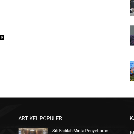
0
ARTIKEL POPULER
K
Siti Fadilah Minta Penyebaran
B