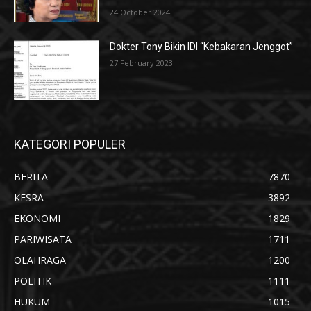
24 October 2024
Dokter Tony Bikin IDI “Kebakaran Jenggot”
27 February 2023
KATEGORI POPULER
BERITA
7870
KESRA
3892
EKONOMI
1829
PARIWISATA
1711
OLAHRAGA
1200
POLITIK
1111
HUKUM
1015