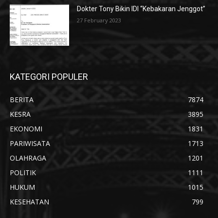
Dokter Tony Bikin IDI “Kebakaran Jenggot”
27 February 2023
KATEGORI POPULER
BERITA
7874
KESRA
3895
EKONOMI
1831
PARIWISATA
1713
OLAHRAGA
1201
POLITIK
1111
HUKUM
1015
KESEHATAN
799