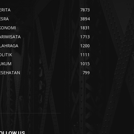
ERITA
7873
ESRA
3894
KONOMI
1831
ARIWISATA
1713
LAHRAGA
1200
OLITIK
1111
UKUM
1015
ESEHATAN
799
OLLOW US