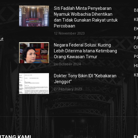
Siti Fadilah Minta Penyebaran
B
Nyamuk Wolbachia Dihentikan
K
dan Tidak Gunakan Rakyat untuk
Percobaan
E
12 November 2023
P
ut
n
Negara Federal Solusi: Kucing
O
Lebih Diterima Istana Ketimbang
P
Orang Kawasan Timur
24 October 2024
H
K
Dokter Tony Bikin IDI “Kebakaran
Jenggot”
27 February 2023
NTANG KAMI
F