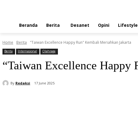
Beranda
Berita
Desanet
Opini
Lifestyle
Home
Berita
"Taiwan Excellence Happy Run" Kembali Meriahkan Jakarta
Berita
Internasional
Olahraga
“Taiwan Excellence Happy 
By
Redaksi
17 June 2025
Share