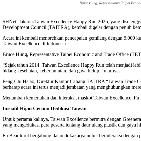
Bruce Hung, Representative Taipei Econo
SHNet, Jakarta-Taiwan Excellence Happy Run 2025, yang diselenggara
Development Council (TAITRA), kembali digelar dengan penuh kemer
Acara ini kembali menorehkan pencapaian gemilang dengan 5.000 kuot
Taiwan Excellence di Indonesia.
Bruce Hung, Representative Taipei Economic and Trade Office (TETO) 
“Sejak tahun 2014, Taiwan Excellence Happy Run telah menjadi lebi
bidang kesehatan, keberlanjutan, dan gaya hidup,” ujarnya.
Feng-Chi Hsiao, Direktur Kantor Cabang TAITRA “Taiwan Trade Cent
berharap acara ini terus menjadi jembatan yang menghubungkan me
Menambah kemeriahan dan interaksi, maskot Taiwan Excellence, Fu
Inisiatif Hijau Cermin Dedikasi Taiwan
Untuk pertama kalinya, Taiwan Excellence bermitra dengan Greener
yang mengedukasi para peserta tentang daur ulang plastik dan gaya h
Fu Bear turut bergabung dalam lokakarya untuk berinteraksi dengan p