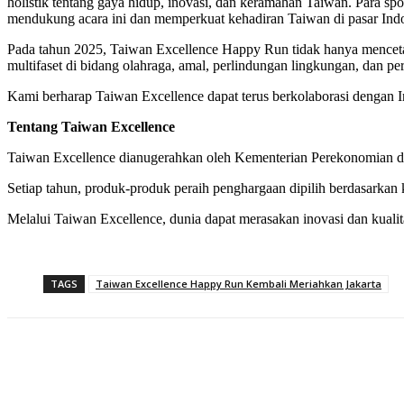
holistik tentang gaya hidup, inovasi, dan keramahan Taiwan. Para
mendukung acara ini dan memperkuat kehadiran Taiwan di pasar Indo
Pada tahun 2025, Taiwan Excellence Happy Run tidak hanya mencetak 
multifaset di bidang olahraga, amal, perlindungan lingkungan, dan pe
Kami berharap Taiwan Excellence dapat terus berkolaborasi dengan I
Tentang Taiwan Excellence
Taiwan Excellence dianugerahkan oleh Kementerian Perekonomian da
Setiap tahun, produk-produk peraih penghargaan dipilih berdasarkan
Melalui Taiwan Excellence, dunia dapat merasakan inovasi dan kualita
TAGS
Taiwan Excellence Happy Run Kembali Meriahkan Jakarta
Share