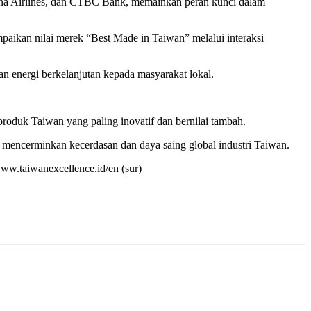
hina Airlines, dan CTBC Bank, memainkan peran kunci dalam
paikan nilai merek “Best Made in Taiwan” melalui interaksi
n energi berkelanjutan kepada masyarakat lokal.
duk Taiwan yang paling inovatif dan bernilai tambah.
 mencerminkan kecerdasan dan daya saing global industri Taiwan.
www.taiwanexcellence.id/en (sur)