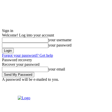
Sign in
Welcome! Log into your account
your username
your password
Forgot your password? Get help
Password recovery
Recover your password
your email
A password will be e-mailed to you.
7 August 2026
Sign in / Join
Tentang Kami
Kontak