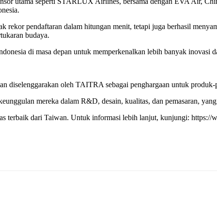
 sponsor utama seperti STARLUX Airlines, bersama dengan EVA Air, C
nesia.
rekor pendaftaran dalam hitungan menit, tetapi juga berhasil menyam
rtukaran budaya.
ndonesia di masa depan untuk memperkenalkan lebih banyak inovasi da
n diselenggarakan oleh TAITRA sebagai penghargaan untuk produk-pro
 keunggulan mereka dalam R&D, desain, kualitas, dan pemasaran, yang
s terbaik dari Taiwan. Untuk informasi lebih lanjut, kunjungi: https://