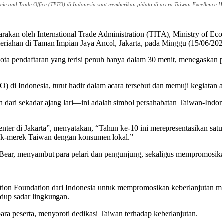
mic and Trade Office (TETO) di Indonesia saat memberikan pidato di acara Taiwan Excellence H
kan oleh International Trade Administration (TITA), Ministry of Eco
iahan di Taman Impian Jaya Ancol, Jakarta, pada Minggu (15/06/202
a pendaftaran yang terisi penuh hanya dalam 30 menit, menegaskan pop
di Indonesia, turut hadir dalam acara tersebut dan memuji kegiatan ac
h dari sekadar ajang lari—ini adalah simbol persahabatan Taiwan-Ind
er di Jakarta”, menyatakan, “Tahun ke-10 ini merepresentasikan sat
rek-merek Taiwan dengan konsumen lokal.”
 Bear, menyambut para pelari dan pengunjung, sekaligus mempromosi
ation Foundation dari Indonesia untuk mempromosikan keberlanjutan 
idup sadar lingkungan.
ara peserta, menyoroti dedikasi Taiwan terhadap keberlanjutan.