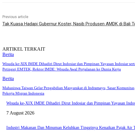
Previous article
Tak Kuasa Hadapi Gubernur Koster, Nasib Produsen AMDK di Bali 
ARTIKEL TERKAIT
Berita
Wisuda ke-XIX IMDE Dihadiri Dirut Indosiar dan Pimpinan Yayasan Indosiar sert
Petinggi EMTEK, Rektor IMDE: Wisuda Awal Perjalanan ke Dunia Kerja
Berita
Mahasiswa Taiwan Gelar Pengabdian Masyarakat di Indramayu, Sasar Komunitas
Pekerja Migran Indonesia
Wisuda ke-XIX IMDE Dihadiri Dirut Indosiar dan Pimpinan Yayasan Indo
7 August 2026
Industri Makanan Dan Minuman Keluhkan Tingginya Kenaikan Pajak Air 