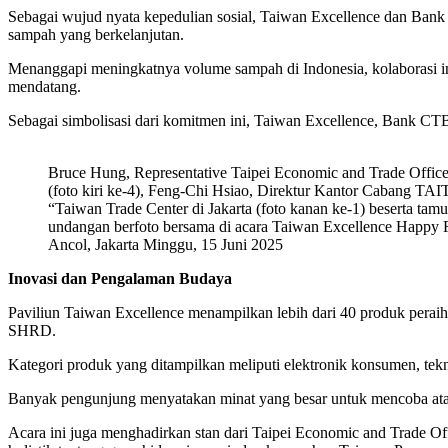
Sebagai wujud nyata kepedulian sosial, Taiwan Excellence dan Ban
sampah yang berkelanjutan.
Menanggapi meningkatnya volume sampah di Indonesia, kolaborasi in
mendatang.
Sebagai simbolisasi dari komitmen ini, Taiwan Excellence, Bank CTB
Bruce Hung, Representative Taipei Economic and Trade Offi
(foto kiri ke-4), Feng-Chi Hsiao, Direktur Kantor Cabang TA
“Taiwan Trade Center di Jakarta (foto kanan ke-1) beserta tamu
undangan berfoto bersama di acara Taiwan Excellence Happy 
Ancol, Jakarta Minggu, 15 Juni 2025
Inovasi dan Pengalaman Budaya
Paviliun Taiwan Excellence menampilkan lebih dari 40 produk peraih
SHRD.
Kategori produk yang ditampilkan meliputi elektronik konsumen, tekn
Banyak pengunjung menyatakan minat yang besar untuk mencoba ata
Acara ini juga menghadirkan stan dari Taipei Economic and Trade O