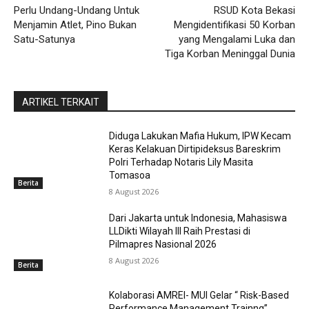
Perlu Undang-Undang Untuk
RSUD Kota Bekasi
Menjamin Atlet, Pino Bukan
Mengidentifikasi 50 Korban
Satu-Satunya
yang Mengalami Luka dan
Tiga Korban Meninggal Dunia
ARTIKEL TERKAIT
Diduga Lakukan Mafia Hukum, IPW Kecam
Keras Kelakuan Dirtipideksus Bareskrim
Polri Terhadap Notaris Lily Masita
Tomasoa
Berita
8 August 2026
Dari Jakarta untuk Indonesia, Mahasiswa
LLDikti Wilayah III Raih Prestasi di
Pilmapres Nasional 2026
8 August 2026
Berita
Kolaborasi AMREI- MUI Gelar “ Risk-Based
Performance Management Trainng”