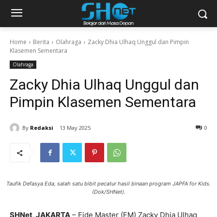
Home
Berita
Olahraga
Zacky Dhia Ulhaq Unggul dan Pimpin
Klasemen Sementara
Olahraga
Zacky Dhia Ulhaq Unggul dan
Pimpin Klasemen Sementara
By
Redaksi
13 May 2025
0
Taufik Defasya Eda, salah satu bibit pecatur hasil binaan program JAPFA for Kids.
(Dok/SHNet).
SHNet, JAKARTA
– Fide Master (FM) Zacky Dhia Ulhaq