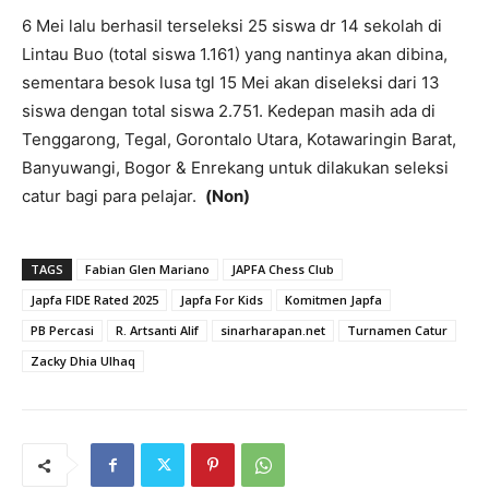
6 Mei lalu berhasil terseleksi 25 siswa dr 14 sekolah di
Lintau Buo (total siswa 1.161) yang nantinya akan dibina,
sementara besok lusa tgl 15 Mei akan diseleksi dari 13
siswa dengan total siswa 2.751. Kedepan masih ada di
Tenggarong, Tegal, Gorontalo Utara, Kotawaringin Barat,
Banyuwangi, Bogor & Enrekang untuk dilakukan seleksi
catur bagi para pelajar.
(Non)
TAGS
Fabian Glen Mariano
JAPFA Chess Club
Japfa FIDE Rated 2025
Japfa For Kids
Komitmen Japfa
PB Percasi
R. Artsanti Alif
sinarharapan.net
Turnamen Catur
Zacky Dhia Ulhaq