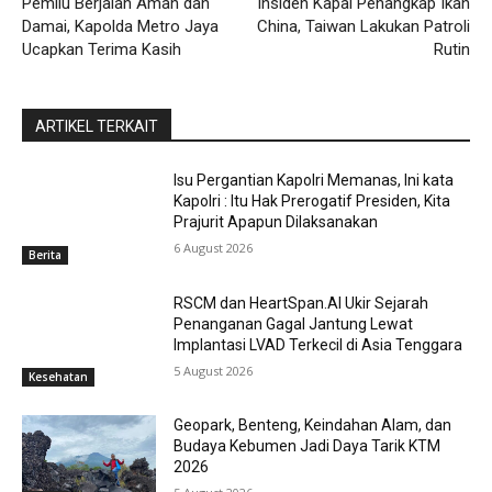
Pemilu Berjalan Aman dan
Insiden Kapal Penangkap Ikan
Damai, Kapolda Metro Jaya
China, Taiwan Lakukan Patroli
Ucapkan Terima Kasih
Rutin
ARTIKEL TERKAIT
Isu Pergantian Kapolri Memanas, Ini kata
Kapolri : Itu Hak Prerogatif Presiden, Kita
Prajurit Apapun Dilaksanakan
6 August 2026
Berita
RSCM dan HeartSpan.AI Ukir Sejarah
Penanganan Gagal Jantung Lewat
Implantasi LVAD Terkecil di Asia Tenggara
5 August 2026
Kesehatan
Geopark, Benteng, Keindahan Alam, dan
Budaya Kebumen Jadi Daya Tarik KTM
2026