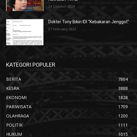
24 October 2024
Dokter Tony Bikin IDI “Kebakaran Jenggot”
27 February 2023
KATEGORI POPULER
BERITA
7864
KESRA
3888
EKONOMI
1828
PARIWISATA
1709
OLAHRAGA
1200
POLITIK
1111
HUKUM
1015