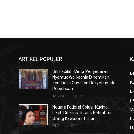
ARTIKEL POPULER
K
Siti Fadilah Minta Penyebaran
B
Nyamuk Wolbachia Dihentikan
K
dan Tidak Gunakan Rakyat untuk
Percobaan
E
12 November 2023
P
Negara Federal Solusi: Kucing
O
Lebih Diterima Istana Ketimbang
P
Orang Kawasan Timur
24 October 2024
H