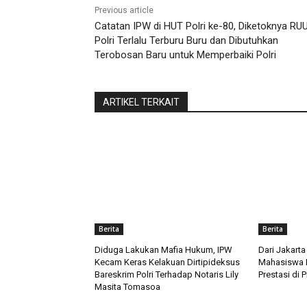
Previous article
Catatan IPW di HUT Polri ke-80, Diketoknya RU
Polri Terlalu Terburu Buru dan Dibutuhkan
Terobosan Baru untuk Memperbaiki Polri
ARTIKEL TERKAIT
Berita
Berita
Diduga Lakukan Mafia Hukum, IPW
Dari Jakarta
Kecam Keras Kelakuan Dirtipideksus
Mahasiswa LL
Bareskrim Polri Terhadap Notaris Lily
Prestasi di 
Masita Tomasoa