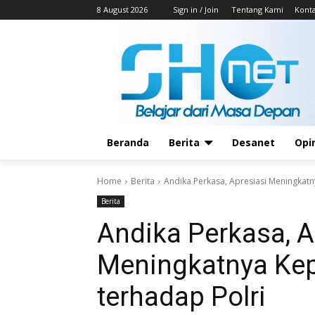
8 August 2026
Sign in / Join
Tentang Kami
Kont
Beranda
Berita
Desanet
Opi
Home
Berita
Andika Perkasa, Apresiasi Meningkatn
Berita
Andika Perkasa, A
Meningkatnya Kep
terhadap Polri