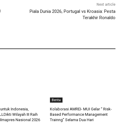
Next article
U
Piala Dunia 2026, Portugal vs Kroasia: Pesta
Terakhir Ronaldo
Berita
 untuk Indonesia,
Kolaborasi AMREI- MUI Gelar “ Risk-
Dikti Wilayah III Raih
Based Performance Management
Pilmapres Nasional 2026
Trainng” Selama Dua Hari