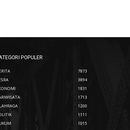
ATEGORI POPULER
ERITA
7873
ESRA
3894
KONOMI
1831
ARIWISATA
1713
LAHRAGA
1200
OLITIK
1111
UKUM
1015