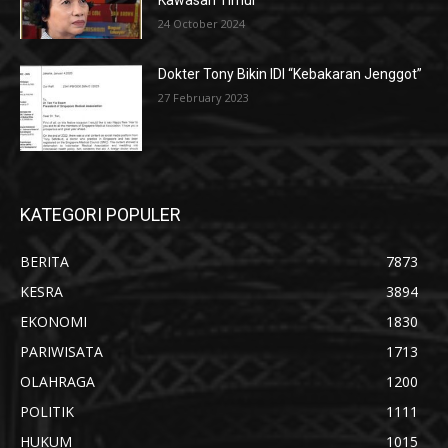
Kawasan Timur
24 October 2024
Dokter Tony Bikin IDI “Kebakaran Jenggot”
27 February 2023
KATEGORI POPULER
BERITA
7873
KESRA
3894
EKONOMI
1830
PARIWISATA
1713
OLAHRAGA
1200
POLITIK
1111
HUKUM
1015