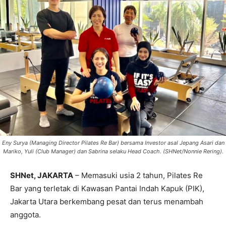
Eny Surya (Managing Director Pilates Re Bar) bersama Investor asal Jepang Asari dan
Mariko, Yuli (Club Manager) dan Sabrina selaku Head Coach. (SHNet/Nonnie Rering).
SHNet, JAKARTA
– Memasuki usia 2 tahun, Pilates Re
Bar yang terletak di Kawasan Pantai Indah Kapuk (PIK),
Jakarta Utara berkembang pesat dan terus menambah
anggota.