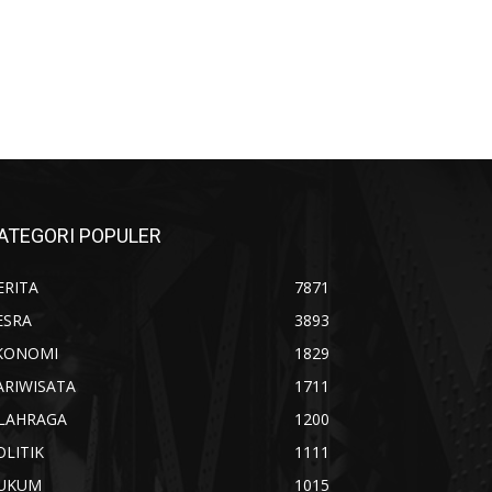
ATEGORI POPULER
ERITA
7871
ESRA
3893
KONOMI
1829
ARIWISATA
1711
LAHRAGA
1200
OLITIK
1111
UKUM
1015