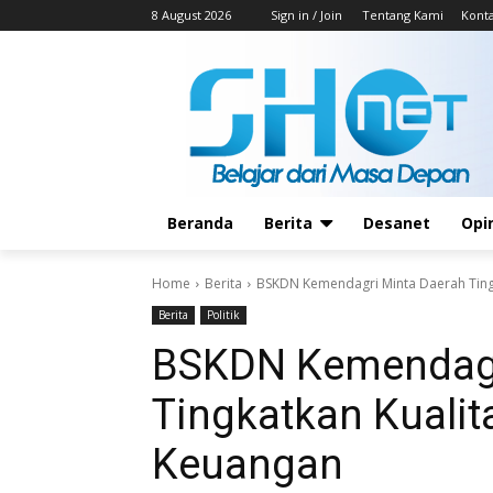
8 August 2026
Sign in / Join
Tentang Kami
Kont
Beranda
Berita
Desanet
Opi
Home
Berita
BSKDN Kemendagri Minta Daerah Tingk
Berita
Politik
BSKDN Kemendagr
Tingkatkan Kualit
Keuangan