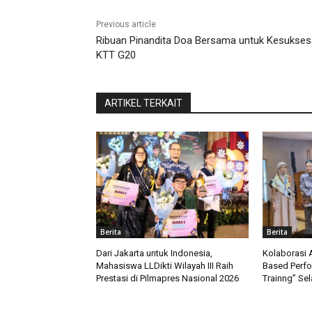
Previous article
Ribuan Pinandita Doa Bersama untuk Kesukse
KTT G20
ARTIKEL TERKAIT
Berita
Berita
Dari Jakarta untuk Indonesia,
Kolaborasi A
Mahasiswa LLDikti Wilayah III Raih
Based Perf
Prestasi di Pilmapres Nasional 2026
Trainng” Se