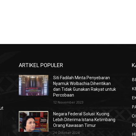
ARTIKEL POPULER
K
Siti Fadilah Minta Penyebaran
B
Nyamuk Wolbachia Dihentikan
K
dan Tidak Gunakan Rakyat untuk
Percobaan
E
12 November 2023
P
ut
n
Negara Federal Solusi: Kucing
O
Lebih Diterima Istana Ketimbang
P
Orang Kawasan Timur
24 October 2024
H