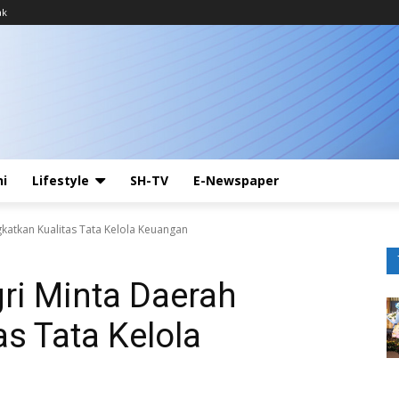
ak
ni
Lifestyle
SH-TV
E-Newspaper
atkan Kualitas Tata Kelola Keuangan
i Minta Daerah
as Tata Kelola