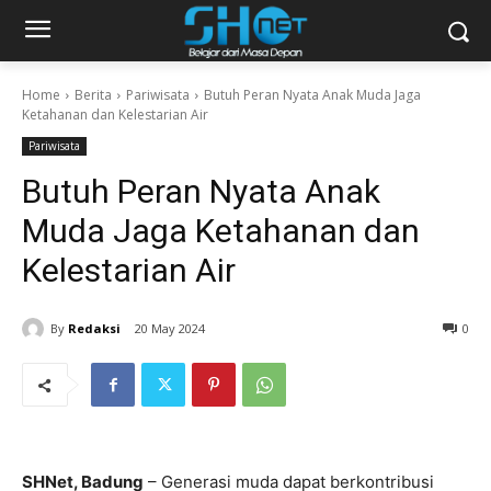
Home
Berita
Pariwisata
Butuh Peran Nyata Anak Muda Jaga
Ketahanan dan Kelestarian Air
Pariwisata
Butuh Peran Nyata Anak
Muda Jaga Ketahanan dan
Kelestarian Air
By
Redaksi
20 May 2024
0
SHNet, Badung
– Generasi muda dapat berkontribusi