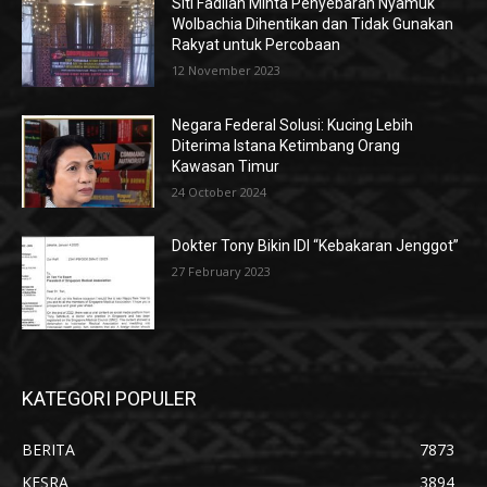
Siti Fadilah Minta Penyebaran Nyamuk
Wolbachia Dihentikan dan Tidak Gunakan
Rakyat untuk Percobaan
12 November 2023
Negara Federal Solusi: Kucing Lebih
Diterima Istana Ketimbang Orang
Kawasan Timur
24 October 2024
Dokter Tony Bikin IDI “Kebakaran Jenggot”
27 February 2023
KATEGORI POPULER
BERITA
7873
KESRA
3894