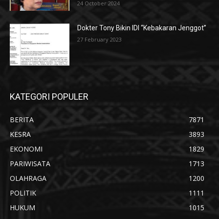
24 October 2024
Dokter Tony Bikin IDI “Kebakaran Jenggot”
27 February 2023
KATEGORI POPULER
BERITA
7871
KESRA
3893
EKONOMI
1829
PARIWISATA
1713
OLAHRAGA
1200
POLITIK
1111
HUKUM
1015