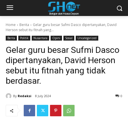
Home
Berita
Gelar guru besar Sufmi Dasco dipertanyakan, David
Herson sebut itu fitnah yang...
Berita
Politik
Nusantara
Opini
Sosial
Uncategorized
Gelar guru besar Sufmi Dasco
dipertanyakan, David Herson
sebut itu fitnah yang tidak
berdasar.
By
Redaksi
8 July 2024
0